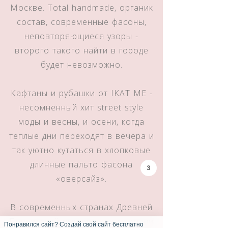
Москве. Total handmade, органик
состав, современные фасоны,
неповторяющиеся узоры -
второго такого найти в городе
будет невозможно.
Кафтаны и рубашки от IKAT ME -
несомненный хит street style
моды и весны, и осени, когда
теплые дни переходят в вечера и
так уютно кутаться в хлопковые
длинные пальто фасона
3
«оверсайз».
В современных странах Древней
Персидской империи икат сродни
Понравился сайт? Создай свой сайт бесплатно