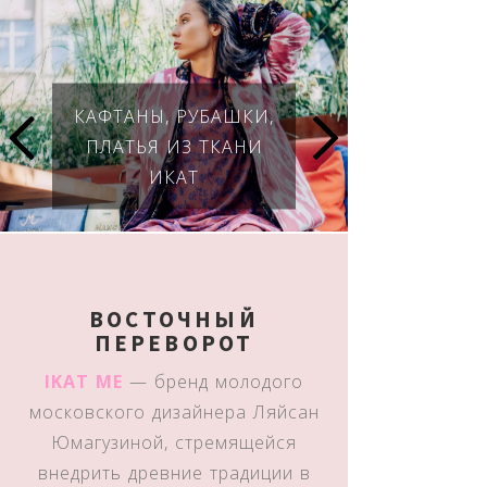
КАФТАНЫ, РУБАШКИ,
ПЛАТЬЯ ИЗ ТКАНИ
ИКАТ
ВОСТОЧНЫЙ
ПЕРЕВОРОТ
IKAT ME
— бренд молодого
московского дизайнера Ляйсан
Юмагузиной, стремящейся
внедрить древние традиции в