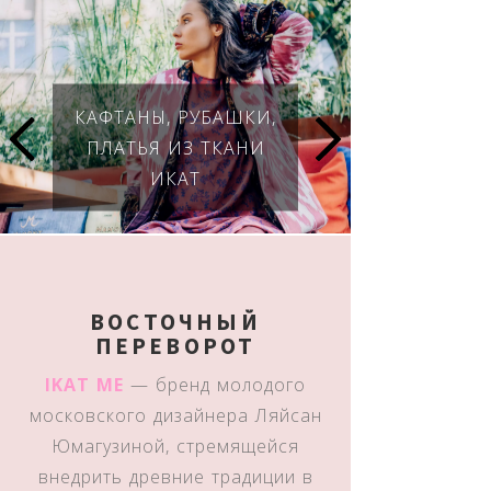
КАФТАНЫ, РУБАШКИ,
ПЛАТЬЯ ИЗ ТКАНИ
ИКАТ
ВОСТОЧНЫЙ
ПЕРЕВОРОТ
IKAT ME
— бренд молодого
московского дизайнера Ляйсан
Юмагузиной, стремящейся
внедрить древние традиции в