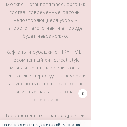
Москве. Total handmade, органик
состав, современные фасоны,
неповторяющиеся узоры -
второго такого найти в городе
будет невозможно.
Кафтаны и рубашки от IKAT ME -
несомненный хит street style
моды и весны, и осени, когда
теплые дни переходят в вечера и
так уютно кутаться в хлопковые
длинные пальто фасона
3
«оверсайз».
В современных странах Древней
Персидской империи икат сродни
Понравился сайт? Создай свой сайт бесплатно