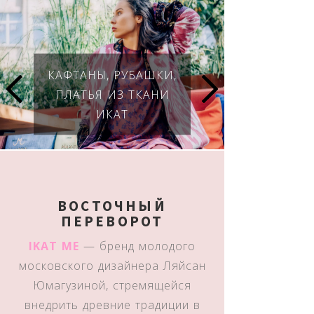
КАФТАНЫ, РУБАШКИ,
ПЛАТЬЯ ИЗ ТКАНИ
ИКАТ
ВОСТОЧНЫЙ
ПЕРЕВОРОТ
IKAT ME
— бренд молодого
московского дизайнера Ляйсан
Юмагузиной, стремящейся
внедрить древние традиции в