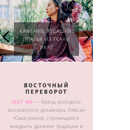
КАФТАНЫ, РУБАШКИ,
ПЛАТЬЯ ИЗ ТКАНИ
ИКАТ
ВОСТОЧНЫЙ
ПЕРЕВОРОТ
IKAT ME
— бренд молодого
московского дизайнера Ляйсан
Юмагузиной, стремящейся
внедрить древние традиции в