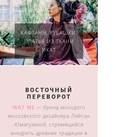
КАФТАНЫ, РУБАШКИ,
ПЛАТЬЯ ИЗ ТКАНИ
ИКАТ
ВОСТОЧНЫЙ
ПЕРЕВОРОТ
IKAT ME
— бренд молодого
московского дизайнера Ляйсан
Юмагузиной, стремящейся
внедрить древние традиции в