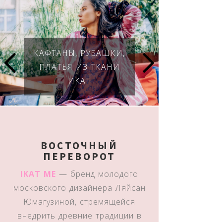
КАФТАНЫ, РУБАШКИ,
ПЛАТЬЯ ИЗ ТКАНИ
ИКАТ
ВОСТОЧНЫЙ
ПЕРЕВОРОТ
IKAT ME
— бренд молодого
московского дизайнера Ляйсан
Юмагузиной, стремящейся
внедрить древние традиции в