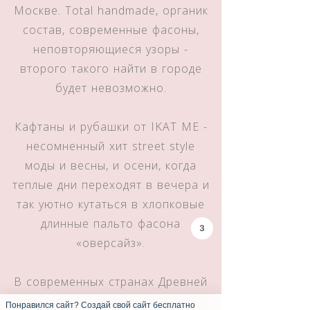
Москве. Total handmade, органик
состав, современные фасоны,
неповторяющиеся узоры -
второго такого найти в городе
будет невозможно.
Кафтаны и рубашки от IKAT ME -
несомненный хит street style
моды и весны, и осени, когда
теплые дни переходят в вечера и
так уютно кутаться в хлопковые
длинные пальто фасона
3
«оверсайз».
В современных странах Древней
Персидской империи икат сродни
Понравился сайт? Создай свой сайт бесплатно