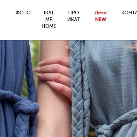
ФОТО
IKAT
ПРО
Лето
КОНТ
ME
ИКАТ
NEW
HOME