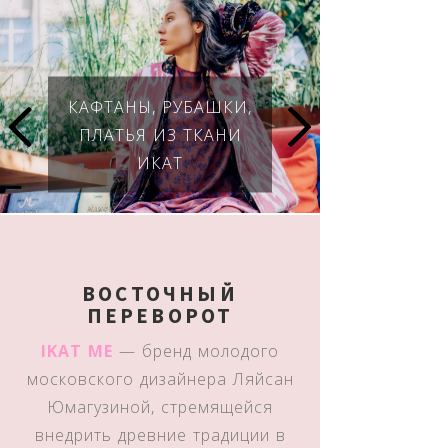
КАФТАНЫ, РУБАШКИ,
ПЛАТЬЯ ИЗ ТКАНИ
ИКАТ
ВОСТОЧНЫЙ
ПЕРЕВОРОТ
IKAT ME
— бренд молодого
московского дизайнера Ляйсан
Юмагузиной, стремящейся
внедрить древние традиции в