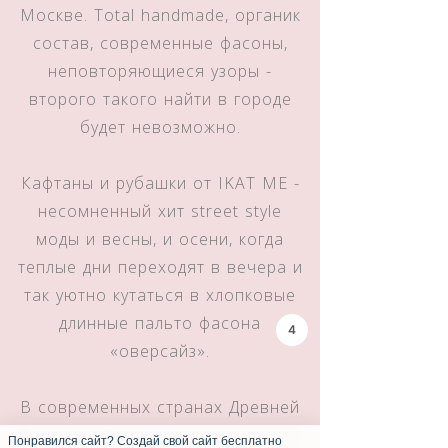
Москве. Total handmade, органик
состав, современные фасоны,
неповторяющиеся узоры -
второго такого найти в городе
будет невозможно.
Кафтаны и рубашки от IKAT ME -
несомненный хит street style
моды и весны, и осени, когда
теплые дни переходят в вечера и
так уютно кутаться в хлопковые
длинные пальто фасона
3
«оверсайз».
В современных странах Древней
Персидской империи икат сродни
Понравился сайт? Создай свой сайт бесплатно