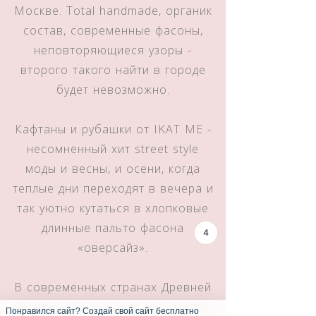
Москве. Total handmade, органик
состав, современные фасоны,
неповторяющиеся узоры -
второго такого найти в городе
будет невозможно.
Кафтаны и рубашки от IKAT ME -
несомненный хит street style
моды и весны, и осени, когда
теплые дни переходят в вечера и
так уютно кутаться в хлопковые
длинные пальто фасона
3
«оверсайз».
В современных странах Древней
Персидской империи икат сродни
Понравился сайт? Создай свой сайт бесплатно