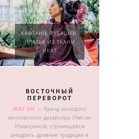
КАФТАНЫ, РУБАШКИ,
ПЛАТЬЯ ИЗ ТКАНИ
ИКАТ
ВОСТОЧНЫЙ
ПЕРЕВОРОТ
IKAT ME
— бренд молодого
московского дизайнера Ляйсан
Юмагузиной, стремящейся
внедрить древние традиции в