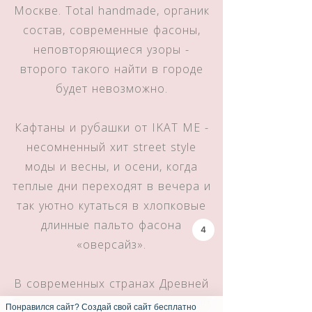
Москве. Total handmade, органик
состав, современные фасоны,
неповторяющиеся узоры -
второго такого найти в городе
будет невозможно.
Кафтаны и рубашки от IKAT ME -
несомненный хит street style
моды и весны, и осени, когда
теплые дни переходят в вечера и
так уютно кутаться в хлопковые
длинные пальто фасона
3
«оверсайз».
В современных странах Древней
Персидской империи икат сродни
Понравился сайт? Создай свой сайт бесплатно