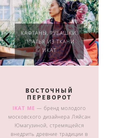
КАФТАНЫ, РУБАШКИ,
ПЛАТЬЯ ИЗ ТКАНИ
ИКАТ
ВОСТОЧНЫЙ
ПЕРЕВОРОТ
IKAT ME
— бренд молодого
московского дизайнера Ляйсан
Юмагузиной, стремящейся
внедрить древние традиции в