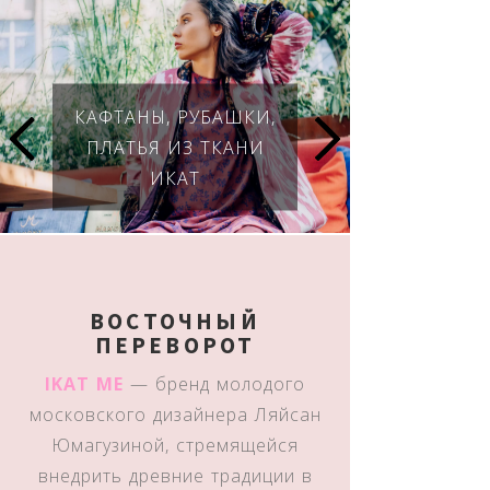
КАФТАНЫ, РУБАШКИ,
ПЛАТЬЯ ИЗ ТКАНИ
ИКАТ
ВОСТОЧНЫЙ
ПЕРЕВОРОТ
IKAT ME
— бренд молодого
московского дизайнера Ляйсан
Юмагузиной, стремящейся
внедрить древние традиции в